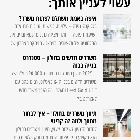
עשוי לעניין אותך:
איפה באמת משתלם לפתוח משרד?
בכל קנה‑מידה – עלויות, נגישות, זמינות כוח‑אדם
ושיעור תפוסה – חולון מציגה נתונים שמאתגרים את
ההגמוניה של תל‑אביב ורמת‑גן. המחקר האחרון של
משרדים חדשים בחולון – סטנדרט
בנייה גבוה
ב‑2025 חולון מתהדרת ביותר מ‑120,000 מ"ר של
משרדים חדשים בבנייה או באכלוס, רבים מהם עם
דירוג Leed Gold ומעלה. מה הופך משרד חדש
לאטרקטיבי?
תיווך משרדים בחולון – איך לבחור
מתווך ולמה זה קריטי
למרות הדמיון לשירות ייעוץ, תיווך משרדים בחולון
הוא מקצוע בפני עצמו: המתווך מחזיק מלאי נכסים