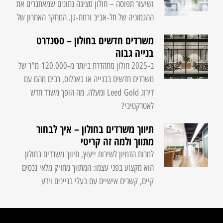
ושיעור תפוסה – חולון מציגה נתונים שמאתגרים את
ההגמוניה של תל‑אביב ורמת‑גן. המחקר האחרון של
משרדים חדשים בחולון – סטנדרט
בנייה גבוה
ב‑2025 חולון מתהדרת ביותר מ‑120,000 מ"ר של
משרדים חדשים בבנייה או באכלוס, רבים מהם עם
דירוג Leed Gold ומעלה. מה הופך משרד חדש
לאטרקטיבי?
תיווך משרדים בחולון – איך לבחור
מתווך ולמה זה קריטי
למרות הדמיון לשירות ייעוץ, תיווך משרדים בחולון
הוא מקצוע בפני עצמו: המתווך מחזיק מלאי נכסים
קיים, קשרים אישיים עם בעלי בניינים וידע